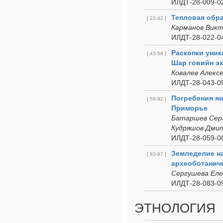
ИЛДТ-28-009-02
Тепловая обра
[ 22-42 ]
Карманов Викт
ИЛДТ-28-022-04
Раскопки уник
[ 43-58 ]
Шар говийн эх
Ковалев Алекс
ИЛДТ-28-043-05
Погребения ян
[ 59-82 ]
Приморье
Батаршев Серг
Кудряшов Дмит
ИЛДТ-28-059-08
Земледелие на
[ 83-97 ]
археоботанич
Сергушева Еле
ИЛДТ-28-083-09
ЭТНОЛОГИЯ