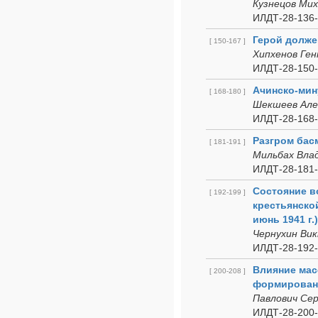
Кузнецов Ми
ИЛДТ-28-136-
Герой долже
[ 150-167 ]
Хипхенов Ген
ИЛДТ-28-150-
Ачинско-мин
[ 168-180 ]
Шекшеев Але
ИЛДТ-28-168-
Разгром бас
[ 181-191 ]
Мильбах Вла
ИЛДТ-28-181-
Состояние в
[ 192-199 ]
крестьянской
июнь 1941 г.)
Чернухин Ви
ИЛДТ-28-192-
Влияние мас
[ 200-208 ]
формировани
Павлович Се
ИЛДТ-28-200-