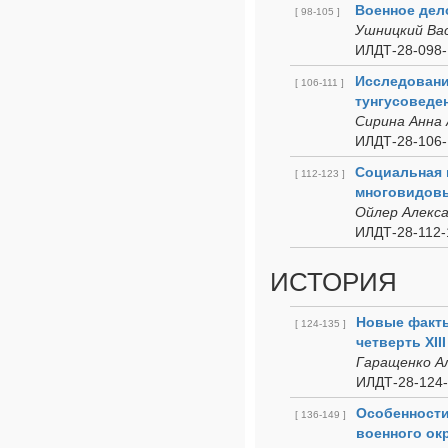
Военное дел
[ 98-105 ]
Ушницкий Вас
ИЛДТ-28-098-
Исследовани
[ 106-111 ]
тунгусоведе
Сирина Анна
ИЛДТ-28-106-
Социальная 
[ 112-123 ]
многовидовы
Ойлер Алекса
ИЛДТ-28-112-
ИСТОРИЯ
Новые факты
[ 124-135 ]
четверть XIII
Гаращенко А
ИЛДТ-28-124-
Особенности
[ 136-149 ]
военного окр