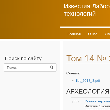
Известия Лабор
технологий
Главная
О нас
Св
Личный кабинет
Том 14 № 
Поиск по сайту
Скачать:
ildt_2018_3.pdf
АРХЕОЛОГИЯ
Ранняя керами
[ 9-21 ]
Яншина Оксана