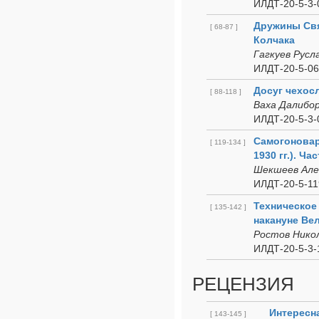
ИЛДТ-20-5-3-
Дружины Свя
[ 68-87 ]
Колчака
Гагкуев Русл
ИЛДТ-20-5-06
Досуг чехосл
[ 88-118 ]
Ваха Далибо
ИЛДТ-20-5-3-
Самогоновар
[ 119-134 ]
1930 гг.). Час
Шекшеев Але
ИЛДТ-20-5-11
Техническое
[ 135-142 ]
накануне Ве
Ростов Нико
ИЛДТ-20-5-3-
РЕЦЕНЗИЯ
Интересн
[ 143-145 ]