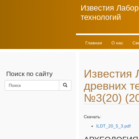
Известия Лабор
технологий
Главная
О нас
Св
Личный кабинет
Известия 
Поиск по сайту
древних т
№3(20) (2
Скачать:
ILDT_20_5_3.pdf