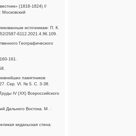
естник» (1818-1824) //
: Московский
икованным источникам: П. К.
852/2587-6112.2021.4.96.109.
ственного Географического
 160-161.
58.
древнейших памятников
. Сер. VI. № 5. С. 3-38.
 Труды IV (XX) Всероссийского
й Дальнего Востока. М. :
 Великая киданьская стена: