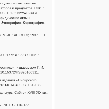
и одних только книг на
второв и предметов. СПб. :
3. Т. 1-2: Источники и
юридические акты и
. Этнография. Картография.
М.-Л. : АН СССР, 1937. Т. 1.
. 1772 и 1773 г. СПб. :
естнике», издаваемом Г. И.
I: 10.15372/HSS20160311.
я издания «Сибирского
 2016b. № 406. С. 131-135.
льтуры Сибири XVIII-XIX вв.:
. № 1. С. 110-122.