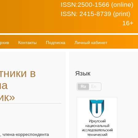
ISSN:2500-1566 (online)
ISSN: 2415-8739 (print)
16+
рхив
Контакты
Подписка
Личный кабинет
тники в
Язык
на
Ru
En
ик»
я, члена-корреспондента