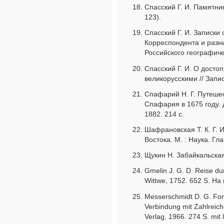
Спасский Г. И. Памятник
123).
Спасский Г. И. Записки
Корреспондента и разны
Российского географичес
Спасский Г. И. О досто
великорусскими // Запи
Спафарий Н. Г. Путешес
Спафария в 1675 году. 
1882. 214 с.
Шафрановская Т. К. Г. 
Востока. М. : Наука. Гл
Щукин Н. Забайкальская 
Gmelin J. G. D. Reise du
Wittwe, 1752. 652 S. На 
Messerschmidt D. G. For
Verbindung mit Zahlreic
Verlag, 1966. 274 S. mit 