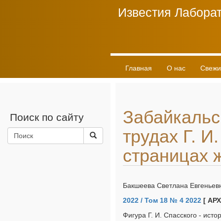
Известия Лаборат
Главная
О нас
Свежи
Забайкальс
Поиск по сайту
трудах Г. И.
страницах 
Бакшеева Светлана Евгеньев
2022 / Том 18 № 4 2022
[ АР
Фигура Г. И. Спасского - ист