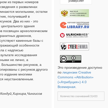
одном из первых номеров
 сведения о развалинах
минаются могильники, остатки
тник, получивший в
унков. Два из них - это
е центрального здания
ков посвящен археологическим
гранитных драконов,
сутствуют каменные базы с
 отражающий особенности
ела с надписью
езультате исследования
нными не лично, а
 Большинство рисунков, а
Это произведение доступно
опированы с рисунков другого
по
лицензии Creative
его издание многими
Commons «Attribution»
тся неустановленным.
(«Атрибуция») 4.0
Всемирная
.
,Кондуй,Хирхира,Чингисов
Количество скачиваний:31433