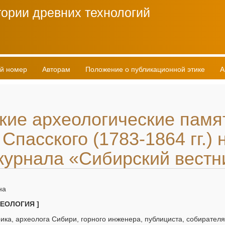
ории древних технологий
й номер
Авторам
Положение о публикационной этике
А
кие археологические памя
 Спасского (1783-1864 гг.) 
журнала «Сибирский вестн
на
ХЕОЛОГИЯ ]
орика, археолога Сибири, горного инженера, публициста, собирател