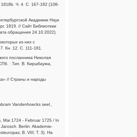
818b. Ч. 4. С. 167-182 (108-
тпетербургской Академии Наук
г, 1819. // Сайт Библиотеки
дата обращения 24.10.2022).
которых из них с
 Кн. 12. С. 111-181.
ского посланника Николая
Пб. : Тип. В. Киршбаума,
ка» // Страны и народы
s Abram Vandenhoecks seel.,
 Mai 1724 - Februar 1725 / In
Jarosch. Berlin: Akademie-
teuropas; B. VIII; T. 3). На