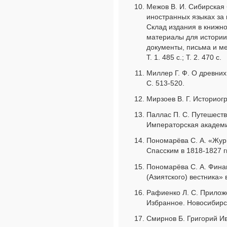
Межов В. И. Сибирская 
иностранных языках за 
Склад издания в книжно
материалы для истории
документы, письма и м
Т. 1. 485 с.; Т. 2. 470 с.
Миллер Г. Ф. О древних
С. 513-520.
Мирзоев В. Г. Историог
Паллас П. С. Путешеств
Императорская академия 
Пономарёва С. А. «Жур
Спасским в 1818-1827 гг
Пономарёва С. А. Финан
(Азиятского) вестника» 
Рафиенко Л. С. Приложе
Избранное. Новосибирск
Смирнов Б. Григорий Ив