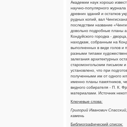
Академии наук хорошо известн
научно-популярного журнала 
древних зданий и остатков у
рудных копий, вал Чингисхан
последствии название «Чингис
довольно подробные планы арх
Кондуйского городка - дворц
находкам, собранным на Конд
выполненных в виде голов и 
разными типами художественн
залегания архитектурных ост
старомонгольским письмом и 
установлено, что при подгото
полученными им от одного ил
именно планы памятников, че
видного собирателя - П. К. 
материалами. Источник некот
Ключевые слова:
Григорий Иванович Спасский
камень
Библиографический список: