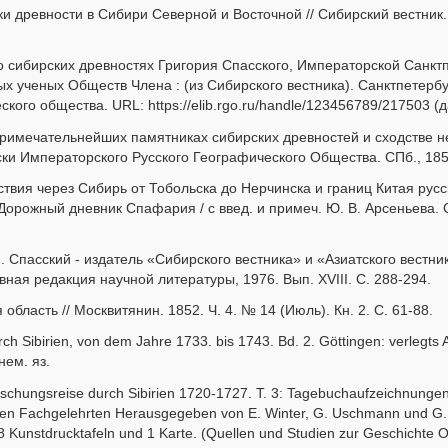
и древности в Сибири Северной и Восточной // Сибирский вестник. 1
 о сибирских древностях Григория Спасского, Императорской Санк
х ученых Обществ Члена : (из Сибирского вестника). Санктпетербур
кого общества. URL: https://elib.rgo.ru/handle/123456789/217503 (
примечательнейших памятниках сибирских древностей и сходстве не
ски Императорского Русского Географического Общества. СПб., 1857.
твия через Сибирь от Тобольска до Нерчинска и границ Китая рус
Дорожный дневник Спафария / с введ. и примеч. Ю. В. Арсеньева. С
И. Спасский - издатель «Сибирского вестника» и «Азиатского вестни
авная редакция научной литературы, 1976. Вып. XVIII. С. 288-294.
область // Москвитянин. 1852. Ч. 4. № 14 (Июль). Кн. 2. С. 61-88.
rch Sibirien, von dem Jahre 1733. bis 1743. Bd. 2. Göttingen: verlegt
нем. яз.
schungsreise durch Sibirien 1720-1727. T. 3: Tagebuchaufzeichnungen,
hen Fachgelehrten Herausgegeben von E. Winter, G. Uschmann und G. 
8 Kunstdrucktafeln und 1 Karte. (Quellen und Studien zur Geschichte Os