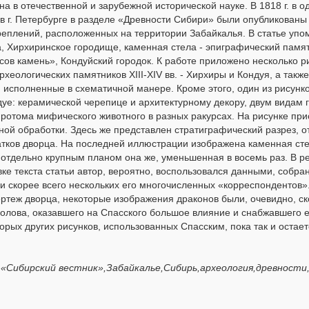
а в отечественной и зарубежной исторической науке. В 1818 г. в 
в г. Петербурге в разделе «Древности Сибири» были опубликованы
креплений, расположенных на территории Забайкалья. В статье упо
а, Хирхиринское городище, каменная стела - эпиграфический памя
ов камень», Кондуйский городок. К работе приложено несколько рис
еологических памятников XIII-XIV вв. - Хирхиры и Кондуя, а такж
а, исполненные в схематичной манере. Кроме этого, один из рисун
уе: керамической черепице и архитектурному декору, двум видам 
протома мифического животного в разных ракурсах. На рисунке при
ой обработки. Здесь же представлен стратиграфический разрез,
атков дворца. На последней иллюстрации изображена каменная ст
отдельно крупным планом она же, уменьшенная в восемь раз. В р
вке текста статьи автор, вероятно, воспользовался данными, собра
и скорее всего нескольких его многочисленных «корреспондентов».
ртеж дворца, некоторые изображения драконов были, очевидно, ск
Фролова, оказавшего на Спасского большое влияние и снабжавшего 
орых других рисунков, использованных Спасским, пока так и остае
,«Сибирский вестник»,Забайкалье,Сибирь,археология,древности