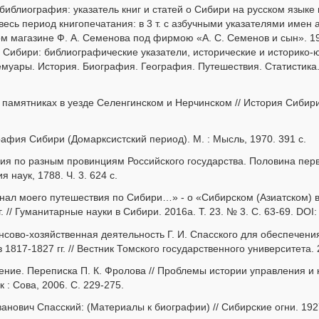
библиография: указатель книг и статей о Сибири на русском языке 
весь период книгопечатания: в 3 т. с азбучными указателями имен а
м магазине Ф. А. Семенова под фирмою «А. С. Семенов и сын». 190
 Сибири: библиографические указатели, исторические и историко-
емуары. История. Биография. География. Путешествия. Статистика
 памятниках в уезде Селенгинском и Нерчинском // История Сибири. 
рафия Сибири (Домарксистский период). М. : Мысль, 1970. 391 с.
ия по разным провинциям Российского государства. Половина первая
наук, 1788. Ч. 3. 624 с.
нал моего путешествия по Сибири…» - о «Сибирском (Азиатском) в
. // Гуманитарные науки в Сибири. 2016a. Т. 23. № 3. С. 63-69. DO
сово-хозяйственная деятельность Г. И. Спасского для обеспечени
в 1817-1827 гг. // Вестник Томского государственного университета.
ние. Переписка П. К. Фролова // Проблемы истории управления и ку
 : Сова, 2006. С. 229-275.
анович Спасский: (Материалы к биографии) // Сибирские огни. 1927