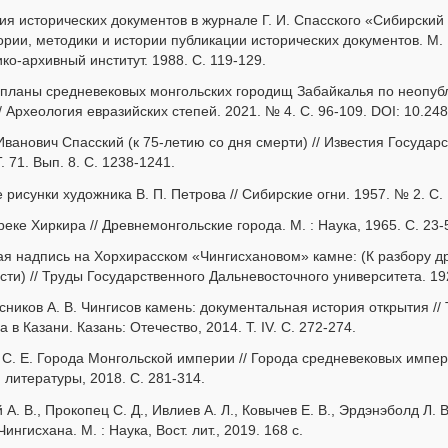
я исторических документов в журнале Г. И. Спасского «Сибирский в
рии, методики и истории публикации исторических документов. М. 
ко-архивный институт. 1988. С. 119-129.
 планы средневековых монгольских городищ Забайкалья по неопубл
// Археология евразийских степей. 2021. № 4. С. 96-109. DOI: 10.24
ванович Спасский (к 75-летию со дня смерти) // Известия Государ
. 71. Вып. 8. С. 1238-1241.
рисунки художника В. П. Петрова // Сибирские огни. 1957. № 2. С.
реке Хиркира // Древнемонгольские города. М. : Наука, 1965. С. 23-
ая надпись на Хорхирасском «Чингисхановом» камне: (К разбору 
ти) // Труды Государственного Дальневосточного университета. 1927
ясников А. В. Чингисов камень: документальная история открытия //
 в Казани. Казань: Отечество, 2014. Т. IV. С. 272-274.
 С. Е. Города Монгольской империи // Города средневековых импери
 литературы, 2018. С. 281-314.
 А. В., Прокопец С. Д., Ивлиев А. Л., Ковычев Е. В., Эрдэнэболд Л.
нгисхана. М. : Наука, Вост. лит., 2019. 168 с.