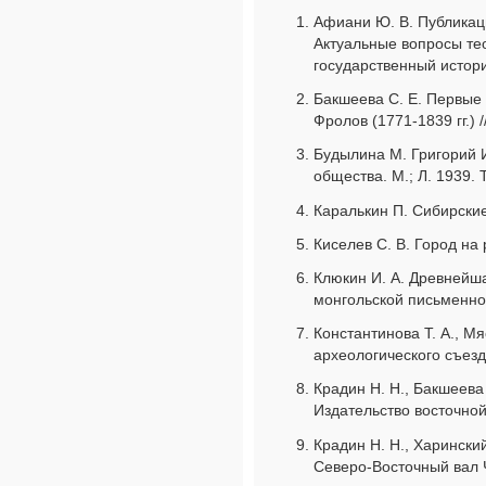
Афиани Ю. В. Публикаци
Актуальные вопросы тео
государственный истори
Бакшеева С. Е. Первые
Фролов (1771-1839 гг.) 
Будылина М. Григорий И
общества. М.; Л. 1939. Т
Каралькин П. Сибирские 
Киселев С. В. Город на 
Клюкин И. А. Древнейш
монгольской письменнос
Константинова Т. А., М
археологического съезда
Крадин Н. Н., Бакшеева
Издательство восточной
Крадин Н. Н., Харинский
Северо-Восточный вал Чи