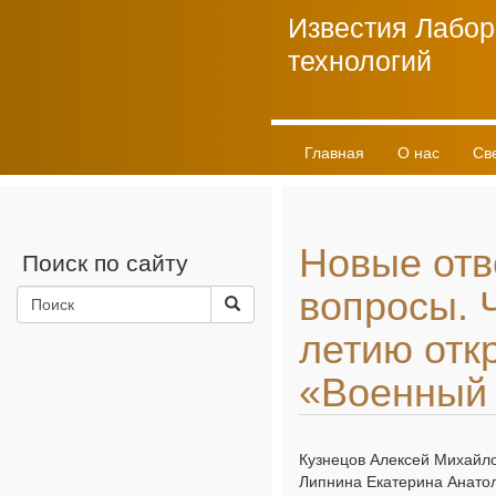
Известия Лабор
технологий
Главная
О нас
Св
Личный кабинет
Новые отв
Поиск по сайту
вопросы. Ч
летию отк
«Военный 
Кузнецов Алексей Михайло
Липнина Екатерина Анато