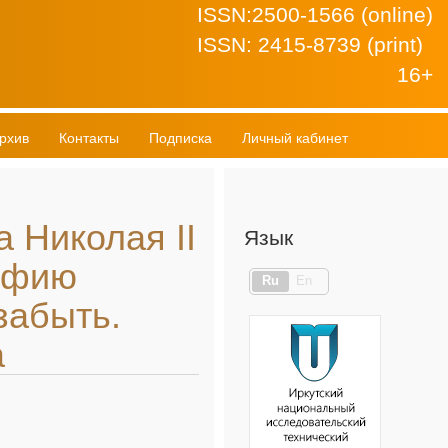
ISSN:2500-1566 (online)
ISSN: 2415-8739 (print)
16+
рхив
Контакты
Подписка
Личный кабинет
 Николая II
Язык
рафию
Ru
En
забыть.
а