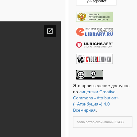
Это произведение доступно
по
лицензии Creative
Commons «Attribution»
(«Атрибуция») 4.0
Всемирная
.
Количество скачиваний:31433