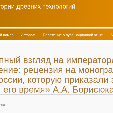
ории древних технологий
й номер
Авторам
Положение о публикационной этике
А
пный взгляд на императора
ление: рецензия на моног
оссии, которую приказали 
и его время» А.А. Борисюк
вна