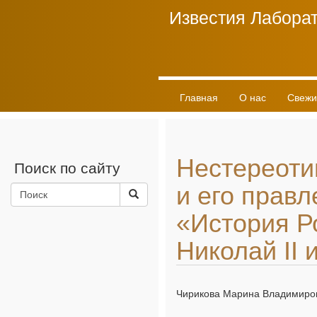
Известия Лаборат
Главная
О нас
Свежи
Нестереоти
Поиск по сайту
и его прав
«История Р
Николай II 
Чирикова Марина Владимиро