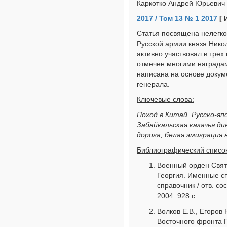
Каркотко Андрей Юрьевич
2017 / Том 13 № 1 2017
[ 
Статья посвящена нелегк
Русской армии князя Нико
активно участвовал в трех
отмечен многими наградами
написана на основе докум
генерала.
Ключевые слова:
Поход в Китай, Русско-яп
Забайкальская казачья д
дорога, белая эмиграция 
Библиографический список
Военный орден Свят
Георгия. Именные с
справочник / отв. со
2004. 928 с.
Волков Е.В., Егоров
Восточного фронта Г