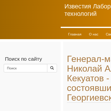
Известия Лабор
технологий
Главная
О нас
Св
Личный кабинет
Генерал-м
Поиск по сайту
Николай А
Кекуатов -
состоявш
Георгиевс