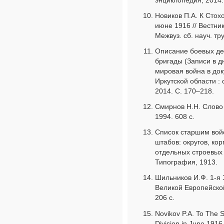
Новиков П.А. К Стох
июне 1916 // Вестни
Межвуз. сб. науч. тр
Описание боевых де
бригады (Записи в д
мировая война в док
Иркутской области : 
2014. С. 170–218.
Смирнов Н.Н. Слово 
1994. 608 с.
Список старшим вой
штабов: округов, ко
отдельных строевых 
Типография, 1913.
Шильников И.Ф. 1-я 
Великой Европейской
206 с.
Novikov P.A. To The 
Division in June 1916 