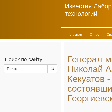
Известия Лабор
технологий
Главная
О нас
Св
Личный кабинет
Генерал-м
Поиск по сайту
Николай А
Кекуатов -
состоявш
Георгиевс