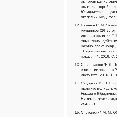
империи как историч
полиции второй поло
Юридическая наука и
академии МВД России
Рязанов С. М. Экза
урядников (26-28 окт
истории полиции // 
опыт взаимодействия
научно-практ. конф.
: Пермский институ
наказаний, 2018. С. 
Севастьянов Ф. Л. П
и понятие закона в 
института. 2010. Т. 1
Сидоркин Ю. В. Про
практике полицейск
России // Юридическ
Нижегородской акаде
254-260.
Сперанский М. М. О