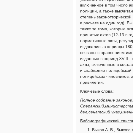
включенное в том число а
полиции, а также высчит
степень законотворческой 
в расчете на один год). Б
также те тома, которые в
принятых актов (12-13 в г
нормативные акты, регули
издавались в периоды 1802-
связаны с правлением имп
изданные в период XVIII -
акты, включенные в соста
и снабжение полицейской 
полицейских чиновников, а
привилегии.
Ключевые слова:
Полное собрание законов,
Сперанский,министерств
дел,сенатский указ,именн
Библиографический список
Быков А. В., Быкова