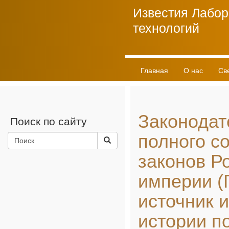
Известия Лабор
технологий
Главная
О нас
Св
Личный кабинет
Законодат
Поиск по сайту
полного с
законов Р
империи (П
источник 
истории п