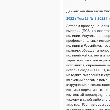
Данчевская Анастасия Вик
2022 / Том 18 № 3 2022
[ 
Автором проведён анализ 
империи (ПСЗ I) в качеств
полиции. Актуальность оп
профессиональных историк
полиции в Российском госу
правило, обращены непос
полицейской системы и пр
характеристика законодате
источников, определена и
история создания ПСЗ I, 
методика выявления и стр
ключевым словам с помощ
затруднение в возможност
искомых нормативных актов
изучаемый период единог
«закон» и какой-либо сис
анализа ПСЗ I автором со
указание номера тома, диа