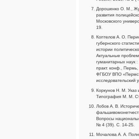
Дорошенко О. М., Жу
развития полицейског
Московского универс
19.
Коптелов А. О. Пер
губернского статисти
истории политическо
Актуальные проблем
гуманитарных наук :
практ. конф., Пермь,
ФГБОУ ВПО «Пермск
исследовательский у
Коркунов Н. М. Указ 
Типография М. М. Ста
Лобов А. В. Историч
фальшивомонетчеств
Вопросы национальн
№ 4 (39). С. 14-25.
Мочалова А. А. Полн