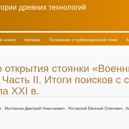
ории древних технологий
й номер
Авторам
Положение о публикационной этике
А
ю открытия стоянки «Воен
 Часть II. Итоги поисков с
а XXI в.
 , Молчанов Дмитрий Николаевич , Роговской Евгений Олегович , 