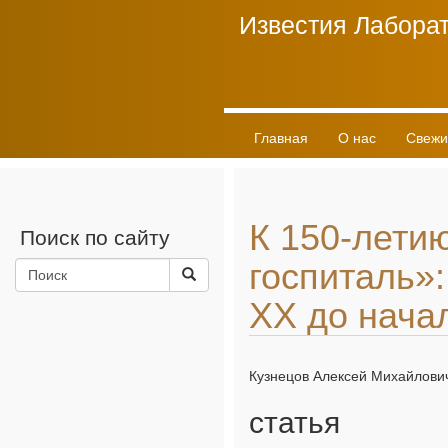
Известия Лаборат
Главная
О нас
Свежи
К 150-лети
Поиск по сайту
госпиталь»:
XX до начал
Кузнецов Алексей Михайлович
статья