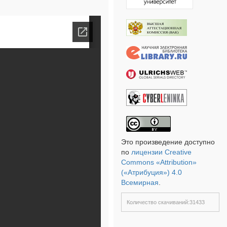
Это произведение доступно
по
лицензии Creative
Commons «Attribution»
(«Атрибуция») 4.0
Всемирная
.
Количество скачиваний:31433