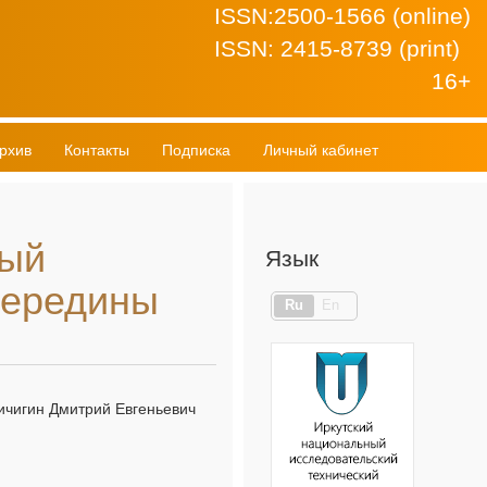
ISSN:2500-1566 (online)
ISSN: 2415-8739 (print)
16+
рхив
Контакты
Подписка
Личный кабинет
ный
Язык
 середины
Ru
En
Кичигин Дмитрий Евгеньевич