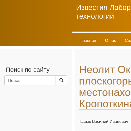
Известия Лабор
технологий
Главная
О нас
Св
Личный кабинет
Неолит Ок
Поиск по сайту
плоскогор
местонахо
Кропоткина
Ташак Василий Иванович