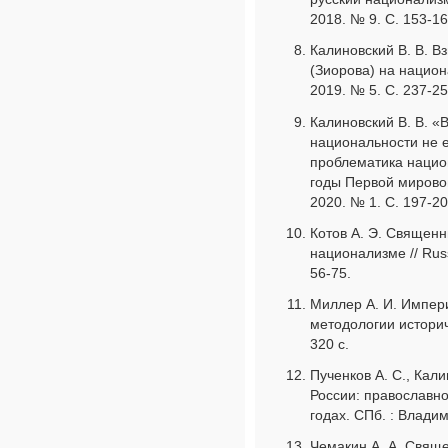
2018. № 9. С. 153-16
Калиновский В. В. В
(Зиорова) на национ
2019. № 5. С. 237-25
Калиновский В. В. «
национальности не е
проблематика нацио
годы Первой мировой
2020. № 1. С. 197-20
Котов А. Э. Священ
национализме // Russ
56-75.
Миллер А. И. Импер
методологии историч
320 с.
Пученков А. С., Кал
России: православн
годах. СПб. : Владим
Чемакин А. А. Свящ