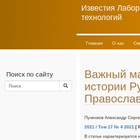
Известия Лабор
технологий
Главная
О нас
Св
Личный кабинет
Важный ма
Поиск по сайту
истории Р
Православ
Пученков Александр Серге
2021 / Том 17 № 4 2021
[ 
В статье характеризуется