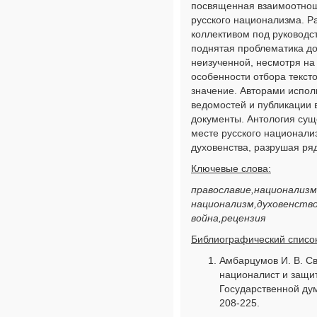
посвященная взаимоотнош
русского национализма. Р
коллективом под руководст
поднятая проблематика до
неизученной, несмотря на
особенности отбора тексто
значение. Авторами испо
ведомостей и публикации в
документы. Антология сущ
месте русского национали
духовенства, разрушая ря
Ключевые слова:
православие,национализм
национализм,духовенство
война,рецензия
Библиографический список
Амбарцумов И. В. С
националист и защи
Государственной дум
208-225.