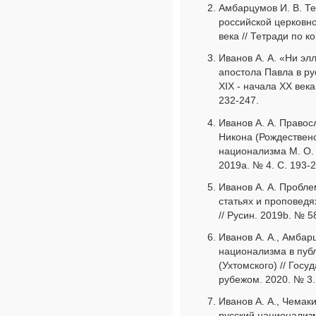
Амбарцумов И. В. Т
российской церковно
века // Тетради по к
Иванов А. А. «Ни элл
апостола Павла в ру
XIX - начала XX века
232-247.
Иванов А. А. Право
Никона (Рождествен
национализма М. О. 
2019a. № 4. С. 193-2
Иванов А. А. Пробле
статьях и проповедя
// Русин. 2019b. № 58
Иванов А. А., Амбарц
национализма в пуб
(Ухтомского) // Госу
рубежом. 2020. № 3.
Иванов А. А., Чемак
русский национализм