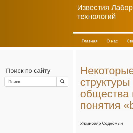
Известия Лабор
технологий
Главная
О нас
Св
Личный кабинет
Некоторые
Поиск по сайту
структуры
общества 
понятия «b
Улзийбаяр Содномын