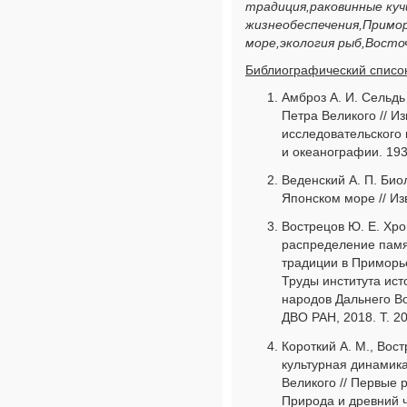
традиция,раковинные ку
жизнеобеспечения,Примор
море,экология рыб,Восто
Библиографический список
Амброз А. И. Сельдь 
Петра Великого // И
исследовательского 
и океанографии. 1931
Веденский А. П. Био
Японском море // Изв
Вострецов Ю. Е. Хр
распределение памя
традиции в Приморье
Труды института ист
народов Дальнего В
ДВО РАН, 2018. Т. 20
Короткий А. М., Вос
культурная динамика
Великого // Первые 
Природа и древний ч