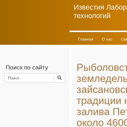
Известия Лабор
технологий
Главная
О нас
Св
Личный кабинет
Рыболовст
Поиск по сайту
земледел
зайсановс
традиции 
залива Пе
около 4600