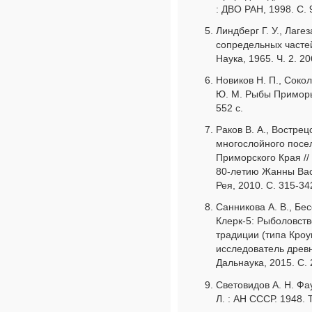
: ДВО РАН, 1998. С. 
Линдберг Г. У., Лaге
сопредельных частей
Наука, 1965. Ч. 2. 20
Новиков Н. П., Сокол
Ю. М. Рыбы Приморья
552 с.
Раков В. А., Востре
многослойного посе
Приморского Края //
80-летию Жанны Вас
Рея, 2010. С. 315-34
Санникова А. В., Бе
Клерк-5: Рыболовств
традиции (типа Кроу
исследователь древн
Дальнаука, 2015. С. 
Световидов А. Н. Фа
Л. : АН СССР. 1948. Т