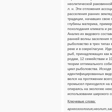
неолитической раковинной
л. н. Эти отложения ассоц
расселения ранних землед
традиции, начавших свою 
глубины материка, пример
похолодания климата и ре
Анализ их видового состав
ранней волны заселения п
рыболовство в трех типах
реке и в озере/лагуне. И
рыб, принадлежащих как м
родам, 12 семействам и 1
теории оптимального соб
цикл рыболовства. Исходя
идентифицированных видов
велся на протяжении всег
промысел приходился на в
опираясь на экологию нек
использовании широкого с
Ключевые слова:
археозоология,неолит,за