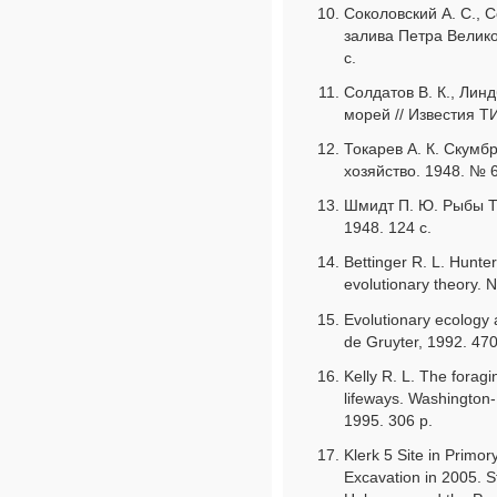
Соколовский А. С., С
залива Петра Велико
с.
Солдатов В. К., Лин
морей // Известия ТИ
Токарев А. К. Скумб
хозяйство. 1948. № 6
Шмидт П. Ю. Рыбы Ти
1948. 124 с.
Bettinger R. L. Hunte
evolutionary theory. 
Evolutionary ecology
de Gruyter, 1992. 470
Kelly R. L. The foragi
lifeways. Washington-
1995. 306 p.
Klerk 5 Site in Primor
Excavation in 2005. S