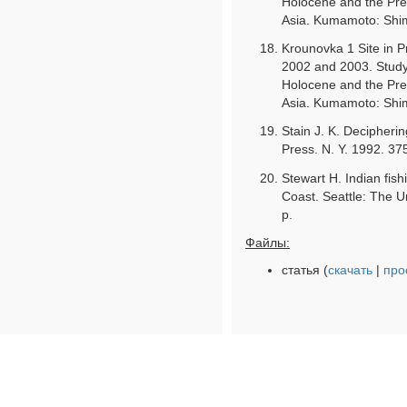
Holocene and the Pre
Asia. Kumamoto: Shimo
Krounovka 1 Site in P
2002 and 2003. Study
Holocene and the Pre
Asia. Kumamoto: Shimo
Stain J. K. Decipheri
Press. N. Y. 1992. 37
Stewart H. Indian fis
Coast. Seattle: The U
p.
Файлы:
статья (
скачать
|
про