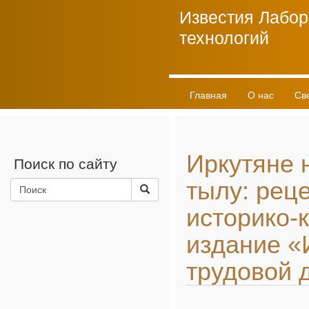
Известия Лабор
технологий
Главная
О нас
Св
Личный кабинет
Иркутяне 
Поиск по сайту
тылу: рец
историко-
издание «И
трудовой 