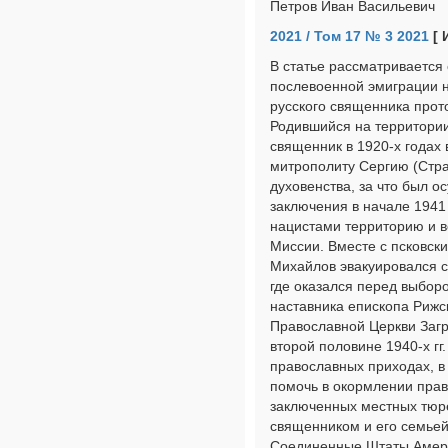
Петров Иван Васильевич
2021 / Том 17 № 3 2021
[ 
В статье рассматривается
послевоенной эмиграции н
русского священника про
Родившийся на территории
священник в 1920-х годах
митрополиту Сергию (Стра
духовенства, за что был о
заключения в начале 1941 
нацистами территорию и в
Миссии. Вместе с псковс
Михайлов эвакуировался с
где оказался перед выбор
наставника епископа Рижск
Православной Церкви Загр
второй половине 1940-х гг
православных приходах, в 
помочь в окормлении пра
заключенных местных тюрем
священником и его семьей
Соединенные Штаты Амери