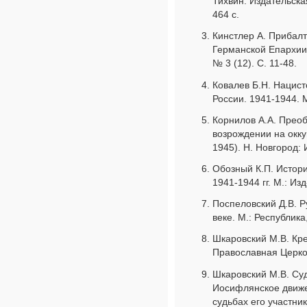
Тихвин: Издательска
464 с.
Кинстлер А. Прибал
Германской Епархии 
№ 3 (12). С. 11-48.
Ковалев Б.Н. Нацист
России. 1941-1944. М
Корнилов А.А. Прео
возрождении на окк
1945). Н. Новгород: 
Обозный К.П. Истор
1941-1944 гг. М.: Из
Поспеловский Д.В. Р
веке. М.: Республика,
Шкаровский М.В. Кре
Православная Церков
Шкаровский М.В. Су
Иосифлянское движе
судьбах его участни