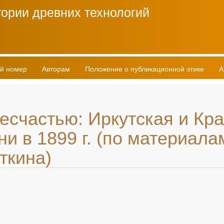
ории древних технологий
й номер
Авторам
Положение о публикационной этике
А
несчастью: Иркутская и Кр
ни в 1899 г. (по материала
ткина)