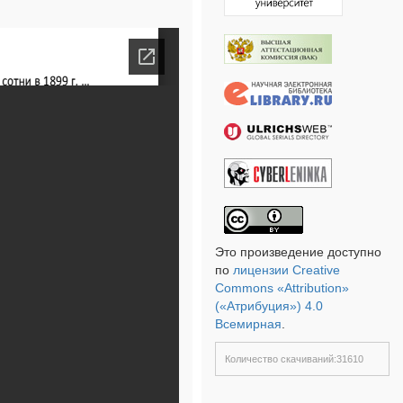
Это произведение доступно
по
лицензии Creative
Commons «Attribution»
(«Атрибуция») 4.0
Всемирная
.
Количество скачиваний:31610