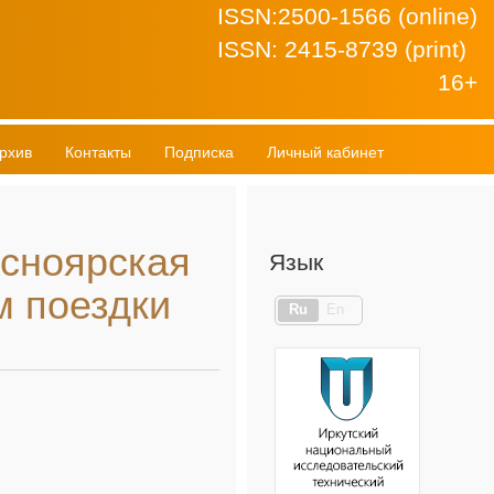
ISSN:2500-1566 (online)
ISSN: 2415-8739 (print)
16+
рхив
Контакты
Подписка
Личный кабинет
асноярская
Язык
м поездки
Ru
En