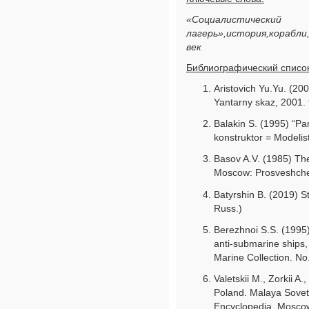
«Социалистический
лагерь»,история,корабли
век
Библиографический список
Aristovich Yu.Yu. (200
Yantarny skaz, 2001. 
Balakin S. (1995) “Par
konstruktor = Modelist
Basov A.V. (1985) The
Moscow: Prosveshchen
Batyrshin B. (2019) S
Russ.)
Berezhnoi S.S. (1995)
anti-submarine ships,
Marine Collection. No.
Valetskii M., Zorkii A
Poland. Malaya Sovet
Encyclopedia. Moscow