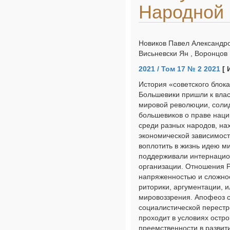
Народной 
Новиков Павел Александро
Висьневски Ян , Воронцов
2021 / Том 17 № 2 2021
[ 
История «советского блока
Большевики пришли к влас
мировой революции, солид
большевиков о праве нац
среди разных народов, на
экономической зависимост
воплотить в жизнь идею м
поддерживали интернацио
организации. Отношения Р
напряженностью и сложнос
риторики, аргументации, 
мировоззрения. Апофеоз с
социалистической перестр
проходит в условиях остр
преемственности в развит