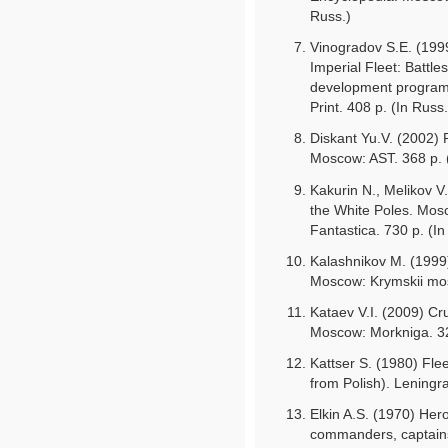
Russ.)
Vinogradov S.E. (1999
Imperial Fleet: Battles
development programs
Print. 408 p. (In Russ.
Diskant Yu.V. (2002) P
Moscow: AST. 368 p. 
Kakurin N., Melikov V
the White Poles. Mosc
Fantastica. 730 p. (In
Kalashnikov M. (1999
Moscow: Krymskii mos
Kataev V.I. (2009) Cru
Moscow: Morkniga. 32
Kattser S. (1980) Flee
from Polish). Leningr
Elkin A.S. (1970) Her
commanders, captains 