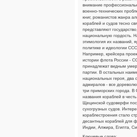
внимание профессиональн
военно-технических пробл
книг, романистов жанра ал
кораблей и судов тесно с
представляют государство
национальную гордость. Н
этимология их названий, я
политике и идеологии ССС
Например, крейсера проек
истории флота России - СС
принадлежат видным умер
партии. В остальных наим
национальных героя, два 
адмиралов - все дореволю
три приморских города. 
названия кораблей в чест
Щецинской судоверфи пос
сухогрузных судов. Интер
кораблестроения стало ст
десантных кораблей для ф
Индии, Алжира, Египта, Си
Ключевые слова: