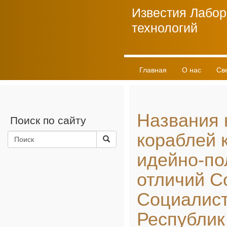
Известия Лабор
технологий
Главная
О нас
Св
Личный кабинет
Названия 
Поиск по сайту
кораблей 
идейно-по
отличий С
Социалист
Республик