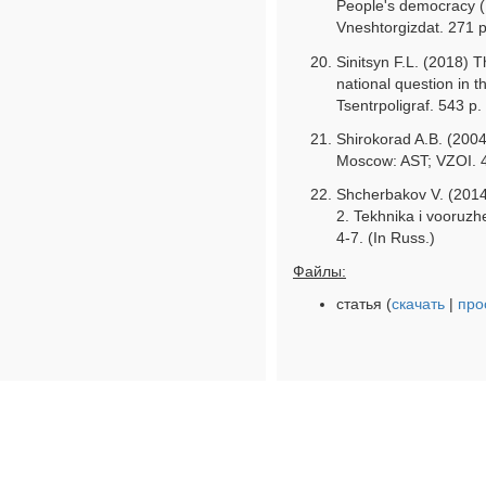
People's democracy (
Vneshtorgizdat. 271 p
Sinitsyn F.L. (2018) 
national question in
Tsentrpoligraf. 543 p.
Shirokorad A.B. (2004
Moscow: AST; VZOI. 4
Shcherbakov V. (2014)
2. Tekhnika i vooruzh
4-7. (In Russ.)
Файлы:
статья (
скачать
|
про