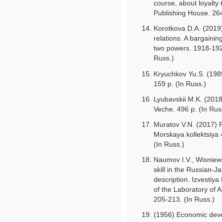
course, about loyalty 
Publishing House. 264
Korotkova D.A. (2019)
relations. A bargainin
two powers. 1918-1921
Russ.)
Kryuchkov Yu.S. (198
159 p. (In Russ.)
Lyubavskii M.K. (2018
Veche. 496 p. (In Rus
Muratov V.N. (2017) P
Morskaya kollektsiya =
(In Russ.)
Naumov I.V., Wisniew
skill in the Russian-
description. Izvestiya
of the Laboratory of A
205-213. (In Russ.)
(1956) Economic deve