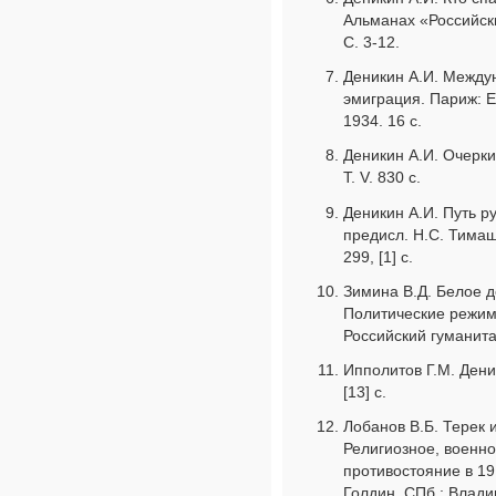
Альманах «Российск
С. 3-12.
Деникин А.И. Между
эмиграция. Париж: Edi
1934. 16 с.
Деникин А.И. Очерки
Т. V. 830 с.
Деникин А.И. Путь ру
предисл. Н.С. Тимаш
299, [1] с.
Зимина В.Д. Белое д
Политические режимы
Российский гуманита
Ипполитов Г.М. Дени
[13] с.
Лобанов В.Б. Терек 
Религиозное, военно
противостояние в 191
Голдин. СПб.: Влади