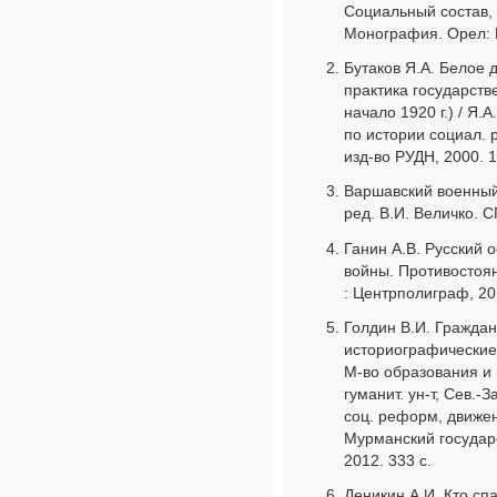
Социальный состав, 
Монография. Орел: И
Бутаков Я.А. Белое 
практика государств
начало 1920 г.) / Я.А
по истории социал. 
изд-во РУДН, 2000. 1
Варшавский военный 
ред. В.И. Величко. СП
Ганин А.В. Русский 
войны. Противостоян
: Центрполиграф, 201
Голдин В.И. Граждан
историографические 
М-во образования и 
гуманит. ун-т, Сев.-
соц. реформ, движе
Мурманский государ
2012. 333 с.
Деникин А.И. Кто спа