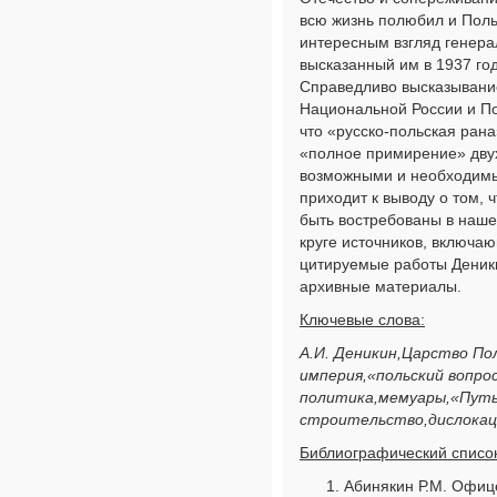
всю жизнь полюбил и Поль
интересным взгляд генера
высказанный им в 1937 год
Справедливо высказывание
Национальной России и По
что «русско-польская рана
«полное примирение» дву
возможными и необходимы
приходит к выводу о том, 
быть востребованы в наше
круге источников, включаю
цитируемые работы Деники
архивные материалы.
Ключевые слова:
А.И. Деникин,Царство По
империя,«польский вопро
политика,мемуары,«Путь
строительство,дислокац
Библиографический список
Абинякин Р.М. Офиц