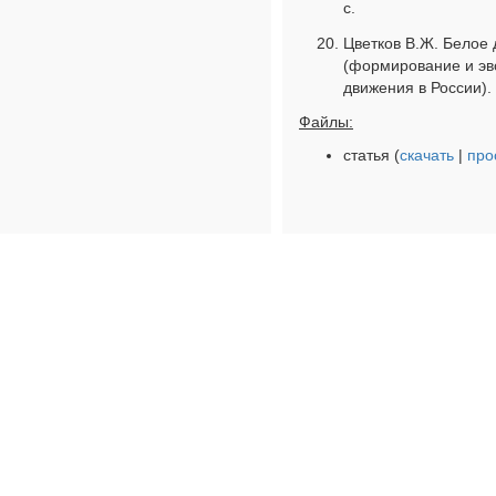
с.
Цветков В.Ж. Белое д
(формирование и эв
движения в России). М
Файлы:
статья (
скачать
|
про