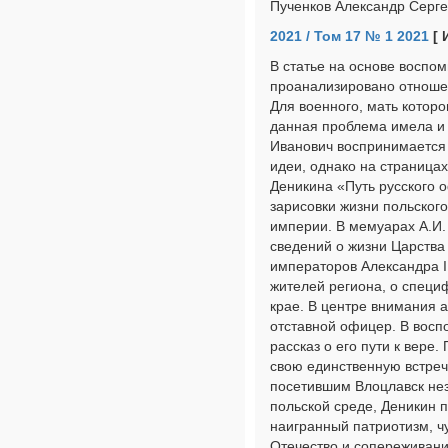
Пученков Александр Серг
2021 / Том 17 № 1 2021
[ 
В статье на основе воспо
проанализировано отношен
Для военного, мать котор
данная проблема имела и 
Иванович воспринимается
идеи, однако на страница
Деникина «Путь русского
зарисовки жизни польског
империи. В мемуарах А.И.
сведений о жизни Царства
императоров Александра II
жителей региона, о спец
крае. В центре внимания а
отставной офицер. В восп
рассказ о его пути к вере
свою единственную встреч
посетившим Влоцлавск нез
польской среде, Деникин п
наигранный патриотизм, чу
Отечество и сопереживани