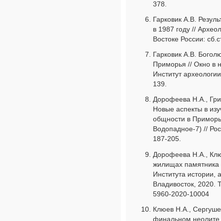
378.
Гарковик А.В. Резул
в 1987 году // Архе
Востоке России: сб.ст
Гарковик А.В. Богол
Приморья // Окно в 
Институт археологии
139.
Дорофеева Н.А., Гри
Новые аспекты в изу
общности в Приморь
Водопадное-7) // Рос
187-205.
Дорофеева Н.А., Клю
жилищах памятника 
Института истории, 
Владивосток, 2020. Т
5960-2020-10004
Клюев Н.А., Сергуше
финальном неолите