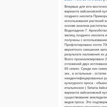
Впервые для юго-восточно
варианта зайсановской кул
позднего неолита Примор
использования растений е
основе анализа раститель
Водопадное-7. Археоботан
жилищ позднего неолита 
получены с использование
Профлотировано почти 700 
вероятного смешения запо
результате наложения их д
Всего проанализировано 2
отложений двух котловано
65 семян. Среди них семе
экз., а остальные - остат
неидентифицированных ра
культурного проса - обыкн
итальянское ( Setaria itali
варианта зайсановской ку
существование земледели
видов проса. Это подтвер
присутствии просового зе