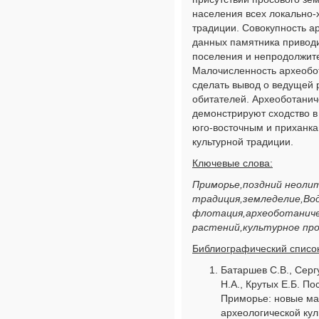
населения всех локально-
традиции. Совокупность а
данных памятника приводи
поселения и непродолжите
Малочисленность археобо
сделать вывод о ведущей 
обитателей. Археоботани
демонстрируют сходство в
юго-восточным и приханка
культурной традиции.
Ключевые слова:
Приморье,поздний неолит
традиция,земледелие,Вод
флотация,археоботаниче
растений,культурное просо
Библиографический список
Батаршев С.В., Серг
Н.А., Крутых Е.Б. П
Приморье: новые ма
археологической куль