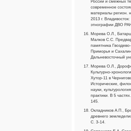
России и смежных т
современное состоя
материалы регион. н
2013 г. Владивосток:
этнографии ДВО РАН,
Морева О.Л., Батарш
Малков С.С. Предва
памятника Гвоздево
Приморья и Сахалина
Дальневосточный уни
Морева О.Л., Дорофе
Культурно-хронолог
Хутор-11 в Чернигов
Исторические, фило
науки, культурологи
практики. В 5 частях.
145.
Окладников А.П., Бр
древнего земледелия
С. 3-14.