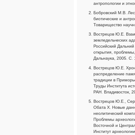
антропологии и этно
Бобровский М.В. Ле
биотические и антр
Товарищество научны
Вострецов Ю.Е. Вза
земледельческих ада
Российский Дальний 
открытия, проблемы,
Дальнаука, 2005. С. 
Вострецов Ю.Е. Хро
распределение памя
традиции в Приморье
Труды Института ис
РАН. Владивосток, 20
Вострецов Ю.Е., Сер
Обата Х. Новые дан
неолитический компл
Проблемы археологи
Восточной и Централ
Институт археологии