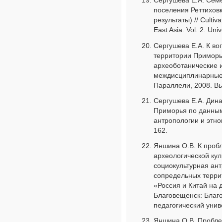
Сергушева Е.А. Сем
поселения Реттихов
результаты) // Cultiva
East Asia. Vol. 2. Un
Сергушева Е.А. К во
территории Приморь
археоботанические 
междисциплинарные и
Параллели, 2008. Вып
Сергушева Е.А. Дин
Приморья по данным 
антропологии и этно
162.
Яншина О.В. К проб
археологической кул
социокультурная ант
сопредельных террит
«Россия и Китай на 
Благовещенск: Благ
педагогический униве
Яншина О.В. Пробле