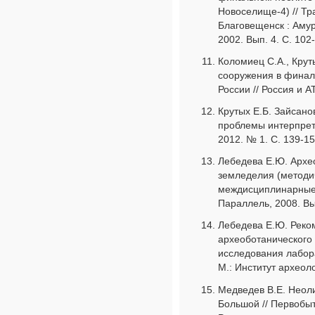
Новоселище-4) // Тр
Благовещенск : Амур
2002. Вып. 4. С. 102
Коломиец С.А., Крут
сооружения в финал
России // Россия и А
Крутых Е.Б. Зайсано
проблемы интерпрета
2012. № 1. С. 139-15
Лебедева Е.Ю. Архе
земледелия (методич
междисциплинарные 
Параллель, 2008. Вып
Лебедева Е.Ю. Реко
археоботанического 
исследования лабор
М.: Институт археоло
Медведев В.Е. Неол
Большой // Первобы