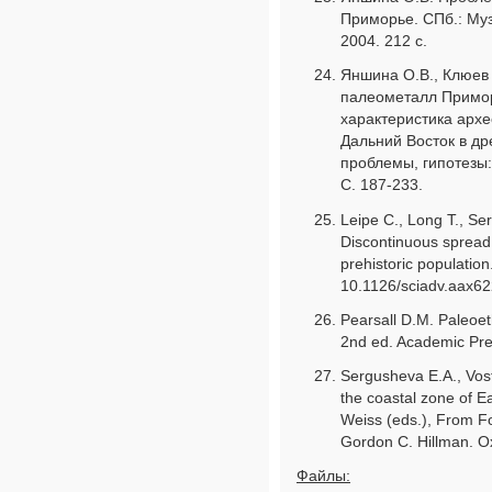
Приморье. СПб.: Му
2004. 212 с.
Яншина О.В., Клюев 
палеометалл Примор
характеристика архе
Дальний Восток в др
проблемы, гипотезы: 
С. 187-233.
Leipe C., Long T., Se
Discontinuous spread o
prehistoric populatio
10.1126/sciadv.aax6
Pearsall D.M. Paleoe
2nd ed. Academic Pre
Sergusheva E.A., Vost
the coastal zone of E
Weiss (eds.), From F
Gordon C. Hillman. O
Файлы: