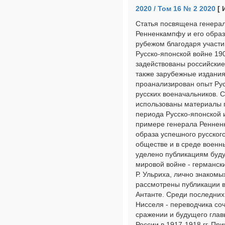
2020 / Том 16 № 2 2020
[ 
Статья посвящена генерал
Ренненкампфу и его образ
рубежом благодаря участию
Русско-японской войне 19
задействованы российские
также зарубежные издания 
проанализирован опыт Рус
русских военачальников. 
использованы материалы г
периода Русско-японской 
примере генерала Ренне
образа успешного русског
обществе и в среде военн
уделено публикациям буду
мировой войне - германск
Р. Ульриха, лично знаком
рассмотрены публикации в
Антанте. Среди последних
Нисселя - переводчика с
сражении и будущего глав
России в 1917-1918 гг. Пр