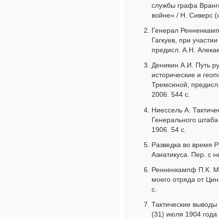
службы графа Вранг
войне» / Н. Сиверс (с
Генерал Ренненкампф 
Гагкуев, при участии
предисл. А.Н. Алекае
Деникин А.И. Путь р
исторические и геопо
Тремсиной; предисл.
2006. 544 с.
Ниессель А. Тактиче
Генерального штаба 
1906. 54 с.
Разведка во время Ру
Азиатикуса. Пер. с не
Ренненкампф П.К. М
моего отряда от Цин
с.
Тактические выводы 
(31) июля 1904 года /