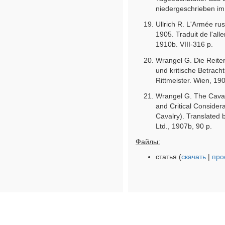
niedergeschrieben im 
Ullrich R. L'Armée ru
1905. Traduit de l'al
1910b. VIII-316 p.
Wrangel G. Die Reiter
und kritische Betrach
Rittmeister. Wien, 190
Wrangel G. The Caval
and Critical Consider
Cavalry). Translated
Ltd., 1907b, 90 p.
Файлы:
статья (
скачать
|
про