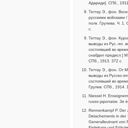
Адариди]. СПб., 1911
Теттау Э., фон. Вос
русскими войсками / 
полк. Грулева. Ч. 1. 
с.
Теттау Э., фон. Кур
выводы из Рус.-яп. в
состоявший во время
снабдил предисл.] М.
СПб., 1913. 372 с.
Теттау Э., фон. От 
выводы из Русско-япо
состоявший во время
Грулев. СПб., 1914. 
Niessel H. Enseigneme
russo-japonaise. 3e é
Rennenkampf P. Der 
Detachements in der 
Generalleutnant von 
Einleitung und Erläut