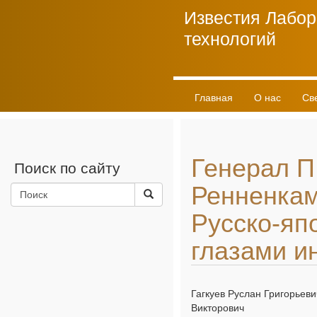
Известия Лабор
технологий
Главная
О нас
Св
Личный кабинет
Генерал П
Поиск по сайту
Ренненка
Русско-яп
глазами и
Гагкуев Руслан Григорьев
Викторович