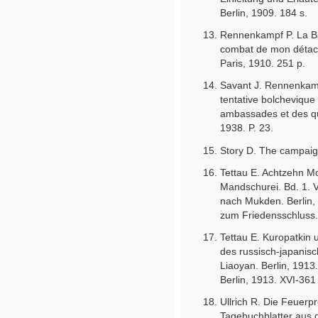
Berlin, 1909. 184 s.
Rennenkampf P. La Bat
combat de mon détac
Paris, 1910. 251 p.
Savant J. Rennenkam
tentative bolchevique
ambassades et des que
1938. P. 23.
Story D. The campaig
Tettau E. Achtzehn M
Mandschurei. Bd. 1. 
nach Mukden. Berlin, 
zum Friedensschluss. 
Tettau E. Kuropatkin 
des russisch-japanisc
Liaoyan. Berlin, 1913
Berlin, 1913. XVI-361 
Ullrich R. Die Feuer
Tagebuchblatter aus 