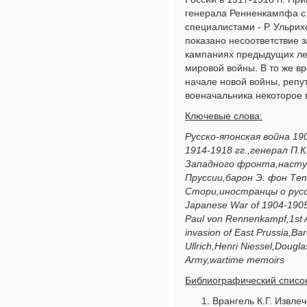
генерала Ренненкампфа 
специалистами - Р. Ульрих
показано несоответствие
кампаниях предыдущих ле
мировой войны. В то же вр
начале новой войны, репу
военачальника некоторое 
Ключевые слова:
Русско-японская война 19
1914-1918 гг.,генерал П.
Западного фронта,наступ
Пруссии,барон Э. фон Тет
Стори,иностранцы о русс
Japanese War of 1904-1905
Paul von Rennenkampf,1st 
invasion of East Prussia,Ba
Ullrich,Henri Niessel,Dougl
Army,wartime memoirs
Библиографический список
Врангель К.Г. Извле