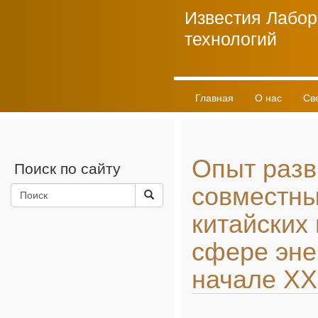
Известия Лабор
технологий
Главная
О нас
Св
Личный кабинет
Опыт разв
Поиск по сайту
совместны
китайских 
сфере эне
начале XX