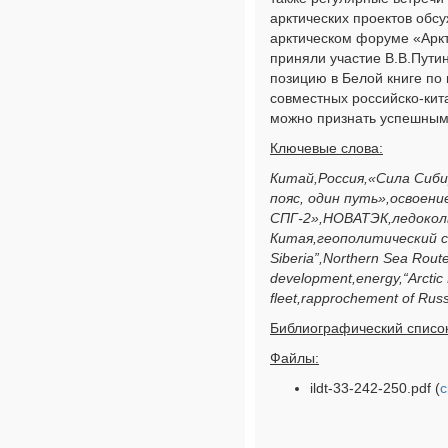
арктических проектов об
арктическом форуме «Аркт
приняли участие В.В.Пути
позицию в Белой книге по 
совместных российско-кит
можно признать успешным
Ключевые слова:
Китай,Россия,«Сила Сиб
пояс, один путь»,освоен
СПГ-2»,НОВАТЭК,ледокол
Китая,геополитический со
Siberia”,Northern Sea Route
development,energy,“Arcti
fleet,rapprochement of Russ
Библиографический список
Файлы:
ildt-33-242-250.pdf (
с