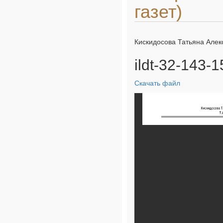
газет)
Кискидосова Татьяна Але
ildt-32-143-1
Скачать файл