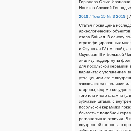
Горюнова Ольга Ивановна 
Новиков Алексей Геннадье
2019 / Том 15 № 3 2019
[ 
Статья посвящена исследо
археологических объектов
озера Байкал. В основу п
стратифицированных многос
и Окуневая IV (IV слой), 
Окуневая III и Большой Ч
анализу подвергнуты фрагм
для посольской керамики 
варианта: с утолщением в
утолщением его с внутрен
заключаются в наличии ил
стороны, форме сосудов 
того или иного штампа (с
зубчатый штамп, с внутре
посольской керамики пока
близость с подобной кера
региональные отличия. В и
внутренней стороны; в ор
зубчатых штампов и тычко