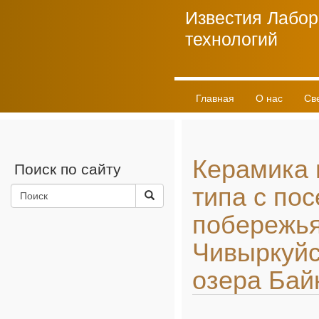
Известия Лабор
технологий
Главная
О нас
Св
Личный кабинет
Керамика 
Поиск по сайту
типа с по
побережь
Чивыркуйс
озера Бай