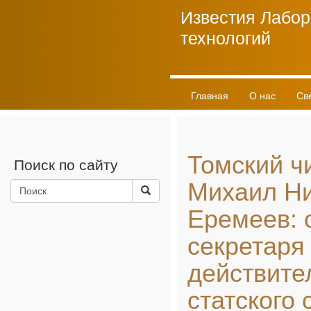
Известия Лабор
технологий
Главная
О нас
Св
Личный кабинет
Томский ч
Поиск по сайту
Михаил Н
Еремеев: 
секретаря
действите
статского 