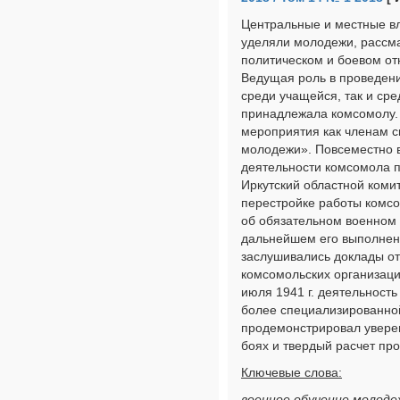
Центральные и местные в
уделяли молодежи, рассма
политическом и боевом от
Ведущая роль в проведен
среди учащейся, так и ср
принадлежала комсомолу.
мероприятия как членам с
молодежи». Повсеместно 
деятельности комсомола п
Иркутский областной ком
перестройке работы комсо
об обязательном военном 
дальнейшем его выполнени
заслушивались доклады от
комсомольских организаци
июля 1941 г. деятельност
более специализированной
продемонстрировал уверен
боях и твердый расчет пр
Ключевые слова:
военное обучение,молод