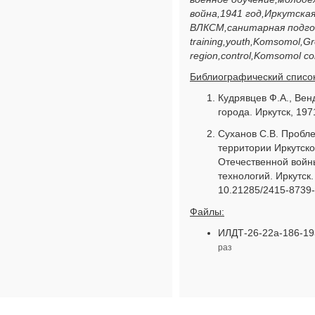
война,1941 год,Иркутск
ВЛКСМ,санитарная подгот
training,youth,Komsomol,Gre
region,control,Komsomol com
Библиографический список
Кудрявцев Ф.А., Венд
города. Иркутск, 1971
Суханов С.В. Пробле
территории Иркутско
Отечественной войны
технологий. Иркутск.
10.21285/2415-8739
Файлы:
ИЛДТ-26-22а-186-193
раз