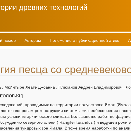
ории древних технологий
й номер
Авторам
Положение о публикационной этике
А
гия песца со средневеков
 , МкИнтыре Хеате Джоанна , Плеханов Андрей Владимирович , Ло
ХЕОЛОГИЯ ]
сследований, проводимых на территории полуострова Ямал (Ямал
еляется вопросам реконструкции системы жизнеобеспечения насел
вым условиям арктического климата. Большинство работ по фауни
суждению северного оленя ( Rangifer tarandus ) и ведущей роли э
аселения тундровых зон Ямала. В тоже время наработки по анализу