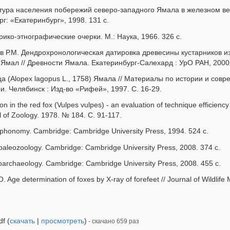
ура населения побережий северо-западного Ямала в железном веке
г: «Екатеринбург», 1998. 131 с.
рико-этнографические очерки. М.: Наука, 1966. 326 с.
в Р.М. Дендрохронологическая датировка древесины кустарников и
 Ямал // Древности Ямала. Екатеринбург-Салехард : УрО РАН, 2000. 
ца (Alopex lagopus L., 1758) Ямала // Материалы по истории и со
. Челябинск : Изд-во «Рифей», 1997. С. 16-29.
on in the red fox (Vulpes vulpes) - an evaluation of technique efficiency
l of Zoology. 1978. № 184. С. 91-117.
aphonomy. Cambridge: Cambridge University Press, 1994. 524 c.
paleozoology. Cambridge: Cambridge University Press, 2008. 374 c.
ooarchaeology. Cambridge: Cambridge University Press, 2008. 455 c.
. Age determination of foxes by X-ray of forefeet // Journal of Wildli
f (
скачать
|
просмотреть
)
- скачано 659 раз