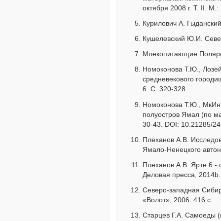
октября 2008 г. Т. II. М
Курилович А. Гыданский 
Кушелевский Ю.И. Север
Млекопитающие Полярног
Номоконова Т.Ю., Лозей
средневекового городищ
6. С. 320-328.
Номоконова Т.Ю., МкИнт
полуостров Ямал (по ма
30-43. DOI: 10.21285/2
Плеханов А.В. Исследо
Ямало-Ненецкого автоном
Плеханов А.В. Ярте 6 -
Деловая пресса, 2014b.
Северо-западная Сибирь
«Волот», 2006. 416 с.
Старцев Г.А. Самоеды (