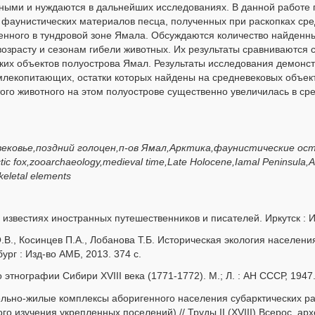
ными и нуждаются в дальнейших исследованиях. В данной работе 
 фаунистических материалов песца, полученных при раскопках ср
оженного в тундровой зоне Ямала. Обсуждаются количество найденны
 возрасту и сезонам гибели животных. Их результаты сравниваются
ских объектов полуострова Ямал. Результаты исследования демонст
лекопитающих, остатки которых найдены на средневековых объек
того животного на этом полуострове существенно увеличилась в ср
вековье,поздний голоцен,п-ов Ямал,Арктика,фаунистические о
 fox,zooarchaeology,medieval time,Late Holocene,Iamal Peninsula,Ar
keletal elements
известиях иностранных путешественников и писателей. Иркутск : Ирк
О.В., Косинцев П.А., Лобанова Т.Б. Историческая экология населен
ург : Изд-во АМБ, 2013. 374 с.
этнографии Сибири XVIII века (1771-1772). М.; Л. : АН СССР, 1947.
льно-жилые комплексы аборигенного населения субарктических р
о изучения укрепленных поселений) // Труды II (XVIII) Всерос. арх