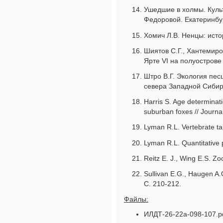
Ушедшие в холмы. Культ
Федоровой. Екатеринбур
Хомич Л.В. Ненцы: исто
Шиятов С.Г., Хантемиро
Ярте VI на полуострове
Штро В.Г. Экология пес
севера Западной Сибири
Harris S. Age determinati
suburban foxes // Journa
Lyman R.L. Vertebrate t
Lyman R.L. Quantitative 
Reitz E. J., Wing E.S. Z
Sullivan E.G., Haugen A.O
C. 210-212.
Файлы:
ИЛДТ-26-22а-098-107.pd