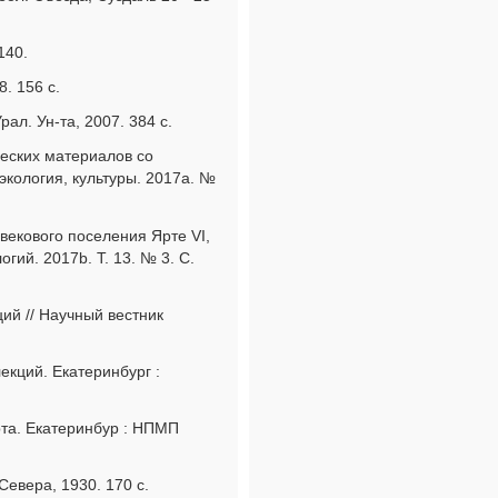
140.
. 156 с.
ал. Ун-та, 2007. 384 с.
ческих материалов со
экология, культуры. 2017а. №
векового поселения Ярте VI,
гий. 2017b. Т. 13. № 3. С.
ий // Научный вестник
екций. Екатеринбург :
рта. Екатеринбур : НПМП
Севера, 1930. 170 с.