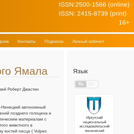
ISSN:2500-1566 (online)
ISSN: 2415-8739 (print)
16+
рхив
Контакты
Подписка
Личный кабинет
ого Ямала
Язык
Ru
En
зей Роберт Джастин
о-Ненецкий автономный
ений позднего голоцена и
стическим материалам с
того животного в
 костей песца ( Vulpes