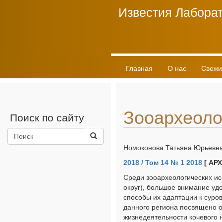
Известия Лаборат
Главная
О нас
Свежи
Зооархеоло
Поиск по сайту
Номоконова Татьяна Юрьевна
2018 / Том 14 № 1 2018
[ АР
Среди зооархеологических и
округ), большое внимание уд
способы их адаптации к суро
данного региона посвящено об
жизнедеятельности кочевого н