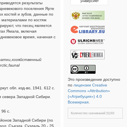
приводятся результаты
едневекового поселения Ярте
х костей и зубов, данные по
 с материалами по костям
рируют, что песец является
тах Ямала, включая
едневековое время, начиная с
статки,хозяйственный
ctic,faunal
Это произведение доступно
по
лицензии Creative
ут. обл. изд-во, 1941. 612 с.
Commons «Attribution»
(«Атрибуция») 4.0
ия севера Западной Сибири.
Всемирная
.
 96 с.
Количество скачиваний:31193
айонов Западной Сибири (по
еол. Съезда, Суздаль 20 - 25