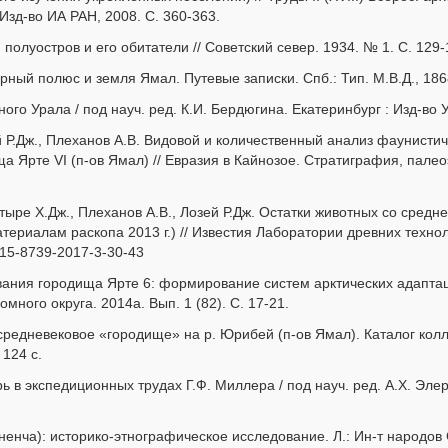
.: Изд-во ИА РАН, 2008. С. 360-363.
полуостров и его обитатели // Советский север. 1934. № 1. С. 129-
ный полюс и земля Ямал. Путевые записки. Спб.: Тип. М.В.Д., 1868
о Урала / под науч. ред. К.И. Бердюгина. Екатеринбург : Изд-во Ур
 Р.Дж., Плеханов А.В. Видовой и количественный анализ фаунисти
а Ярте VI (п-ов Ямал) // Евразия в Кайнозое. Стратиграфия, палео
ыре Х.Дж., Плеханов А.В., Лозей Р.Дж. Остатки животных со средне
териалам раскопа 2013 г.) // Известия Лаборатории древних техноло
415-8739-2017-3-30-43
вания городища Ярте 6: формирование систем арктических адаптац
ного округа. 2014а. Вып. 1 (82). С. 17-21.
 средневековое «городище» на р. Юрибей (п-ов Ямал). Каталог колл
 124 с.
 в экспедиционных трудах Г.Ф. Миллера / под науч. ред. А.Х. Эле
ненча): историко-этнографическое исследование. Л.: Ин-т народов 