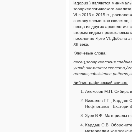
lagopus ) являются минималь
зооархеологического анализа
VI в 2013 и 2015 гг., распол
составу элементов скелетов,
песца из других археологиче
вторым видом промысловых м
поселение Ярте VI. Добыча э
XII века.
Ключевые слова:
песец,зооархеология,средне
уклад,элементы скелета,Arctic
remains,subsistence patterns,s
Библиографический список:
Алексеев М.П. Сибирь в 
Визгалов Г.П., Кардаш 
Нефтюганск - Екатеринб
Зуев В.Ф. Материалы по 
Кардаш О.В. Обороните
материалам комплексног