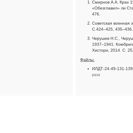
Смирнов А.А. Крах 1
«Обезглавил» ли Ст
476.
Советская военная эн
С.424–425, 435–436.
Черушев Н.С., Черу
1937–1941: Комбриги
Хистори, 2014. С. 25,
Файлы:
ИЛДТ-24-49-131-139.
раза