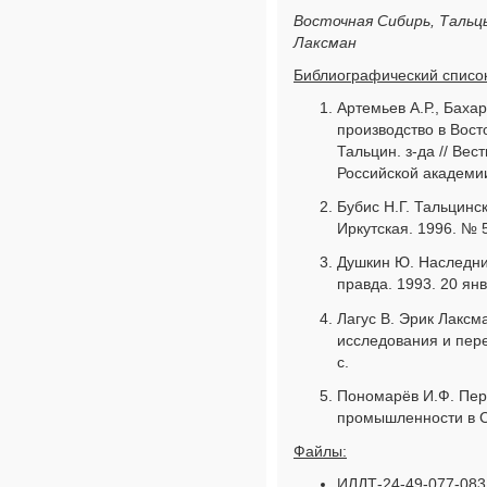
Восточная Сибирь, Тальцы
Лаксман
Библиографический список
Артемьев А.Р., Бахар
производство в Вос
Тальцин. з-да // Ве
Российской академии
Бубис Н.Г. Тальцинс
Иркутская. 1996. № 5
Душкин Ю. Наследник
правда. 1993. 20 янв
Лагус В. Эрик Лаксма
исследования и пере
с.
Пономарёв И.Ф. Пер
промышленности в Си
Файлы:
ИЛДТ-24-49-077-083.