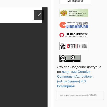
Это произведение доступно
по
лицензии Creative
Commons «Attribution»
(«Атрибуция») 4.0
Всемирная
.
Количество скачиваний:31610