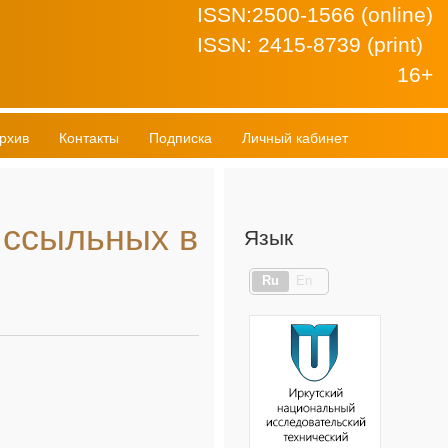
ISSN:2500-1566 (online)
ISSN: 2415-8739 (print)
16+
рхив
Контакты
Подписка
Личный кабинет
 ссыльных в
Язык
Ru
En