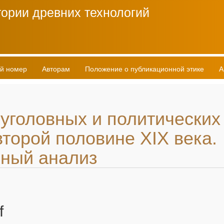
ории древних технологий
й номер
Авторам
Положение о публикационной этике
А
уголовных и политических
торой половине XIX века.
ный анализ
f