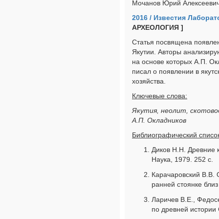
Мочанов Юрий Алексеевич
2016 / Известия Лабора
АРХЕОЛОГИЯ ]
Статья посвящена появлен
Якутии. Авторы анализиру
на основе которых А.П. Ок
писал о появлении в якутс
хозяйства.
Ключевые слова:
Якутия, неолит, скотовод
А.П. Окладников
Библиографический список
Диков Н.Н. Древние 
Наука, 1979. 252 с.
Карачаровский В.В. 
ранней стоянке близ 
Ларичев В.Е., Федос
по древней истории 