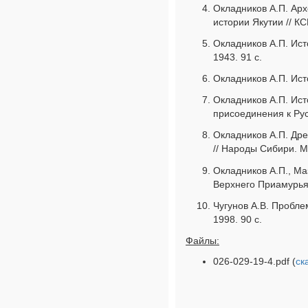
Окладников А.П. Ар
истории Якутии // КС
Окладников А.П. Ист
1943. 91 с.
Окладников А.П. Исто
Окладников А.П. Ист
присоединения к Русс
Окладников А.П. Дре
// Народы Сибири. М.
Окладников А.П., М
Верхнего Приамурья.
Чугунов А.В. Пробле
1998. 90 с.
Файлы:
026-029-19-4.pdf (
ск