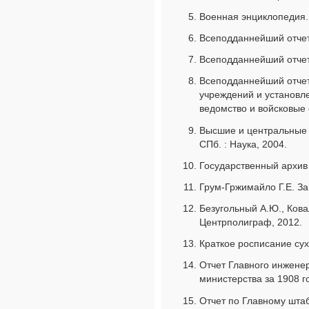
Военная энциклопедия. Т
Всеподданнейший отчет 
Всеподданнейший отчет 
Всеподданнейший отчет
учреждений и установл
ведомство и войсковые 
Высшие и центральные 
СПб. : Наука, 2004.
Государственный архив 
Грум-Гржимайло Г.Е. Зап
Безугольный А.Ю., Кова
Центрполиграф, 2012.
Краткое росписание сух
Отчет Главного инжене
министерства за 1908 г
Отчет по Главному штаб