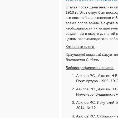
Статья посвящена анализу оп
1910 гг. Этот округ был воссо
его состав была включена и З
время после войны в округе з
необходимости их казарменн
созданных в округе для этой 
целом зарекомендовали себя
Ключевые слова:
Иркутский военный округ, в
Восточная Сибирь
Библиографический список:
Авилов Р.С., Аюшин Н.Б.
Порт-Артура. 1906–1917 
Авилов Р.С., Аюшин Н.Б
Инженеры Владивостокск
Авилов Р.С. Иркутский 
2014. № 12.
Авилов Р.С. Сибирский 