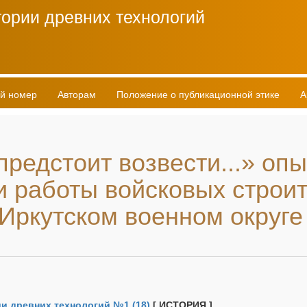
ории древних технологий
й номер
Авторам
Положение о публикационной этике
А
редстоит возвести...» опы
и работы войсковых строи
Иркутском военном округе 
ии древних технологий №1 (18)
[ ИСТОРИЯ ]