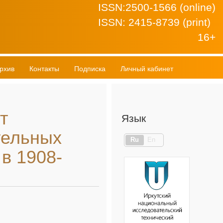
ISSN:2500-1566 (online)
ISSN: 2415-8739 (print)
16+
рхив
Контакты
Подписка
Личный кабинет
т
Язык
тельных
Ru
En
в 1908-