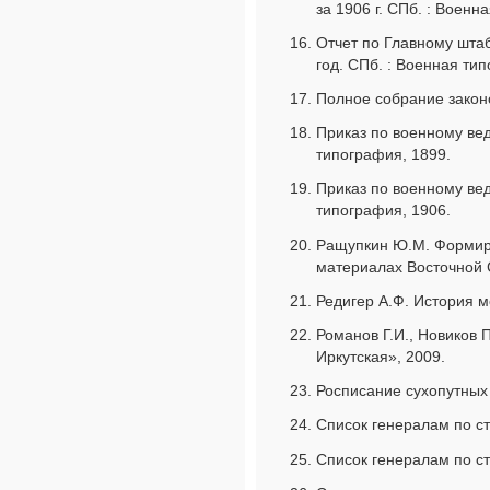
за 1906 г. СПб. : Военн
Отчет по Главному штаб
год. СПб. : Военная ти
Полное собрание законов
Приказ по военному вед
типография, 1899.
Приказ по военному вед
типография, 1906.
Ращупкин Ю.М. Формиро
материалах Восточной С
Редигер А.Ф. История мо
Романов Г.И., Новиков 
Иркутская», 2009.
Росписание сухопутных 
Список генералам по ста
Список генералам по ста