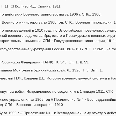
. 11. СПб.: Т-во И.Д. Сытина, 1911.
о действиях Военного министерства за 1906 г. СПб., 1908.
Военного министерства за 1908 год. СПб.: Военная типография, 1
 о произведенной в 1910 году, по Высочайшему повелению, сена
ений военного ведомства Иркутского и Приамурского военных окру
строительные комиссии. СПб. : Государственная типография, 1911.
государственные учреждения России 1801–1917 гг. Т. 1: Высшие г
Российской Федерации (ГАРФ). Ф. 543. Оп. 1. Д. 59.
адная Монголия и Урянхайский край. Л., 1926. Т. 3. Вып. 1.
левский Н.Ф., Ковалев В.Е. История военно-окружной системы в Рос
опутных войск. Исправленное по сведениям к 1 января 1911. СПб. 
рного управления за 1908 год // Приложение № 4 к Всеподданнейш
од. СПб. : Военная типография, 1910.
у за 1906 г. // Приложение № 1 к Всеподданнейшему отчету о дей