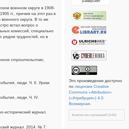
ском военном округе в 1908-
905 гг., причем на этот раз в
 военного округа. В то же
стро встал вопрос о
льных комиссий, специально
с рядом трудностей, но в
оенное строительство,
Это произведение доступно
бытия, люди. Ч. II. Уроки
по
лицензии Creative
Commons «Attribution»
обытия, люди. Ч. IV.
(«Атрибуция») 4.0
Всемирная
.
нно-исторический журнал.
Количество скачиваний:31433
еский журнал. 2014. № 7.