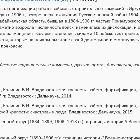
ыта организации работы войсковых строительных комиссий в Иркут
здан в 1906 г., вскоре после окончания Русско-японской войны 1904-1
абайкальская область, бывшая в 1884-1906 гг. частью Приамурского
аметно возросла численность войск, изменилась их дислокация, и о
ого размещения. Казармы строились силами 10 войсковых строите
цели, которые на начальном этапе своей деятельности столкнулись 
 прекрасно.
ойсковые строительные комиссии, русская армия, дислокация, в
, Калинин В.И. Владивостокская крепость: войска, фортификация, со
гг. Владивосток : Дальнаука, 2014.
., Калинин В.И. Владивостокская крепость: войска, фортификация, с
ой крепости: счастливые люди. Владивосток : Дальнаука, 2015.
военный округ (1884–1899, 1906–1918 гг.): страницы истории // Вое
военный округ (1899–1906 гг.): страницы истории // Военно-историч