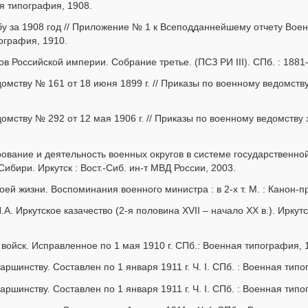
ая типография, 1908.
у за 1908 год // Приложение № 1 к Всеподданнейшему отчету Воен
пография, 1910.
 Российской империи. Собрание третье. (ПСЗ РИ III). СПб. : 1881–1
омству № 161 от 18 июня 1899 г. // Приказы по военному ведомству 
омству № 292 от 12 мая 1906 г. // Приказы по военному ведомству з
вание и деятельность военных округов в системе государственной
ибири. Иркутск : Вост.-Сиб. ин-т МВД России, 2003.
ей жизни. Воспоминания военного министра : в 2-х т. М. : Канон-пре
П.А. Иркутское казачество (2-я половина XVII – начало ХХ в.). Ирк
войск. Исправленное по 1 мая 1910 г. СПб.: Военная типография, 
ршинству. Составлен по 1 января 1911 г. Ч. I. СПб. : Военная типо
ршинству. Составлен по 1 января 1911 г. Ч. I. СПб. : Военная типо