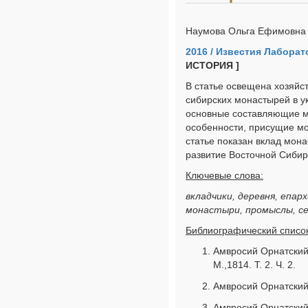
Наумова Ольга Ефимовна
2016 / Известия Лабора
ИСТОРИЯ ]
В статье освещена хозяйс
сибирских монастырей в у
основные составляющие мо
особенности, присущие мо
статье показан вклад мон
развитие Восточной Сиби
Ключевые слова:
вкладчики, деревня, епар
монастыри, промыслы, се
Библиографический список
Амвросий Орнатский
М.,1814. Т. 2. Ч. 2.
Амвросий Орнатский. 
Амвросий Орнатский. 