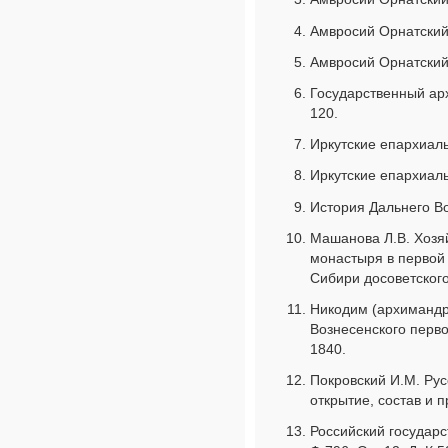
Амвросий Орнатский. 
Амвросий Орнатский. 
Государственный архи
120.
Иркутские епархиал
Иркутские епархиал
История Дальнего Во
Машанова Л.В. Хозя
монастыря в первой 
Сибири досоветского
Никодим (архимандр
Вознесенского перв
1840.
Покровский И.М. Русс
открытие, состав и п
Российский государс